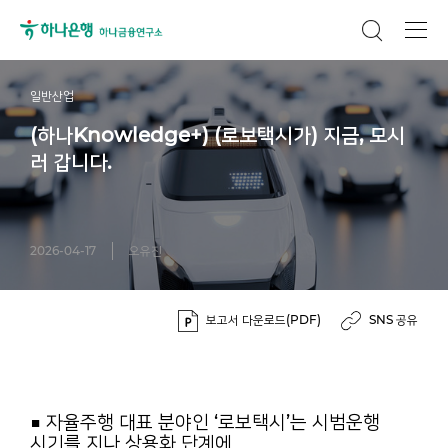
일반산업
(하나Knowledge+) (로보택시가) 지금, 모시
러 갑니다.
2026-04-17
오유진
보고서 다운로드(PDF)
SNS 공유
■ 자율주행 대표 분야인 ‘로보택시’는 시범운행
시기를 지나 상용화 단계에