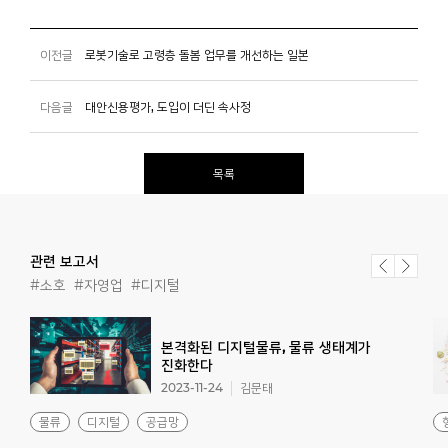
이전글
로봇기술로 고령층 돌봄 업무를 개선하는 일본
다음글
대안신용평가, 도입이 더딘 속사정
목록
관련 보고서
#소호
#자영업
#디지털
본격화된 디지털물류, 물류 생태계가
진화한다
2023-11-24
김문태
물류
디지털
공급망