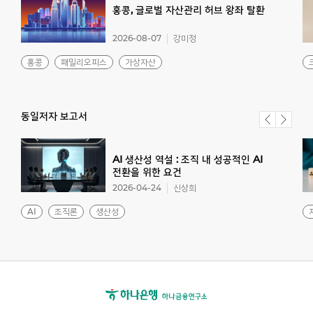
홍콩,
글로벌
자산관리
허브
왕좌
탈환
2026-08-07
강미정
홍콩
패밀리오피스
가상자산
동일저자 보고서
AI 생산성 역설 : 조직 내 성공적인 AI
전환을 위한 요건
2026-04-24
신상희
AI
조직론
생산성