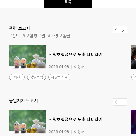
목록
관련 보고서
#신탁
#보험청구권
#사망보험금
사망보험금으로
노후
대비하기
2026-01-09
이령화
고령화
생명보험
사망보험금
동일저자 보고서
사망보험금으로
노후
대비하기
2026-01-09
이령화