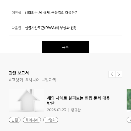
이전글
강화되는 AI 규제, 금융업의 대응은?
다음글
실물자산토큰(RWA)의 부상과 전망
목록
관련 보고서
#고령화
#시니어
#일자리
해외 사례로 살펴보는 빈집 문제 대응
방안
2026-01-23
황규완
빈집
해외사례
고령화