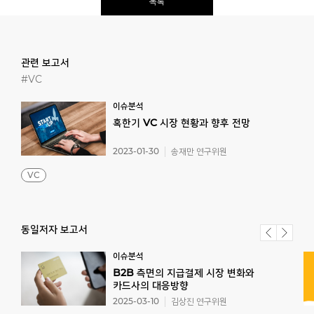
목록
관련 보고서
#VC
이슈분석
혹한기
VC
시장
현황과
향후
전망
2023-01-30
송재만 연구위원
VC
동일저자 보고서
이슈분석
B2B 측면의 지급결제 시장 변화와
카드사의 대응방향
2025-03-10
김상진 연구위원