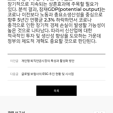
장기적으로
지속되는 상흔효과에 주목할 필요가
있다. 분석 결과, 잠재GDP(potential output)는
코로나 이전보다
노동과 총요소생산성을 중심으로
향후 5년간 연평균 2.3% 하락하면서 코로나
충격으로 인한 장기적
경제 손실이 발생할 가능성이
높은 것으로 나타났다. 따라서 신산업에 대한
적극적인 투자 및 생산성
향상을 도모하는 가운데
정부의 제도적 개혁도 중요할 것으로 판단된다.
이전글
개인형 퇴직연금시장의 특성과 활성화 방안
다음글
글로벌 보험사의 ESG 추진 현황 및 시사점
목록
관련 보고서