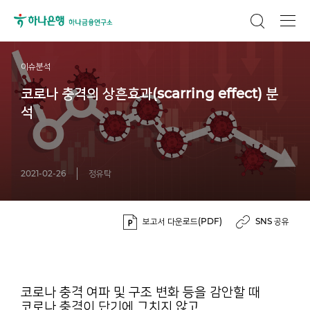
이슈분석
코로나 충격의 상흔효과(scarring effect) 분
석
2021-02-26
정유탁
보고서 다운로드(PDF)
SNS 공유
코로나 충격 여파 및 구조 변화 등을 감안할 때
코로나 충격이 단기에 그치지 않고