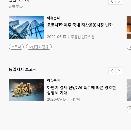
#코로나
이슈분석
코로나19
이후
국내
자산운용시장
변화
2022-06-13
주윤신 연구위원
코로나
자산관리/운용
동일저자 보고서
이슈분석
하반기 경제 전망: AI 특수에 따른 양호한
성장세 기대
2026-07-13
정유탁