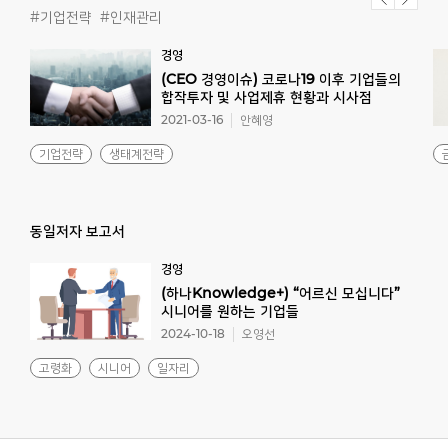
#기업전략
#인재관리
경영
(CEO 경영이슈) 코로나19 이후 기업들의
합작투자 및 사업제휴 현황과 시사점
2021-03-16
안혜영
기업전략
생태계전략
동일저자 보고서
경영
(하나Knowledge+) “어르신 모십니다”
시니어를 원하는 기업들
2024-10-18
오영선
고령화
시니어
일자리