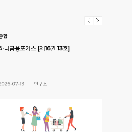
종합
종합
하나금융포커스
[제16권
13호]
하나
2026-07-13
연구소
2026