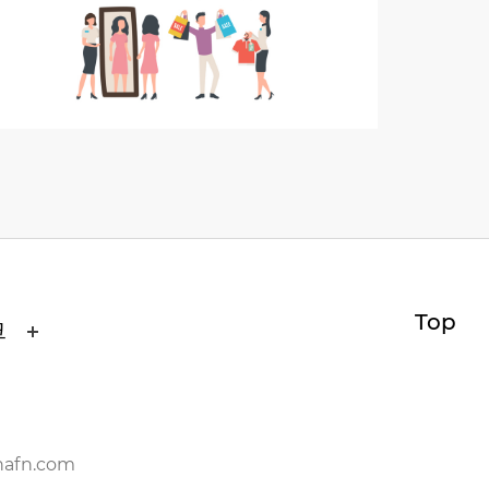
Top
크
nafn.com