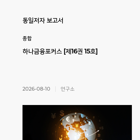
동일저자 보고서
종합
하나금융포커스
[제16권
15호]
2026-08-10
연구소