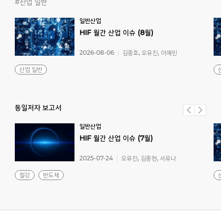
#산업 일반
일반산업
HIF
월간
산업
이슈
(8월)
2026-08-06
김종호, 오유진, 이예린
산업 일반
동일저자 보고서
일반산업
HIF
월간
산업
이슈
(7월)
2025-07-24
오유진, 김종현, 서유나
철강
반도체