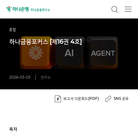
종합
하나금융포커스 [제16권 4호]
2026-03-03
연구소
보고서 다운로드(PDF)
SNS 공유
목차