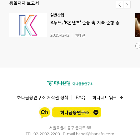
동일저자 보고서
일반산업
K푸드,
‘K콘텐츠’
순풍
속
지속
순항
중
2025-12-12
이예린
하나금융연구소 저작권 정책
FAQ
하나네트워크
서울특별시 중구 을지로 66
TEL
02-2002-2200
E-mail
hanaif@hanafn.com