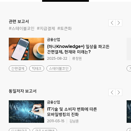
관련 보고서
#스테이블코인
#지급결제
#토큰화
금융산업
(하나Knowledge+) 일상을 파고든
간편결제, 현재와 미래는?
2025-08-22
류창원
간편결제
빅테크
스테이블코인
동일저자 보고서
금융산업
IT기술 및 소비자 변화에 따른
모바일뱅킹의 진화
2011-03-15
김남훈
디지털금융
금융소비행태