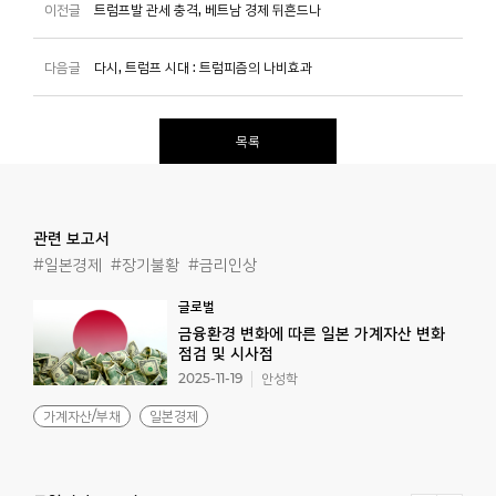
이전글
트럼프발 관세 충격, 베트남 경제 뒤흔드나
다음글
다시, 트럼프 시대 : 트럼피즘의 나비효과
목록
관련 보고서
#일본경제
#장기불황
#금리인상
글로벌
금융환경 변화에 따른 일본 가계자산 변화
점검 및 시사점
2025-11-19
안성학
가계자산/부채
일본경제