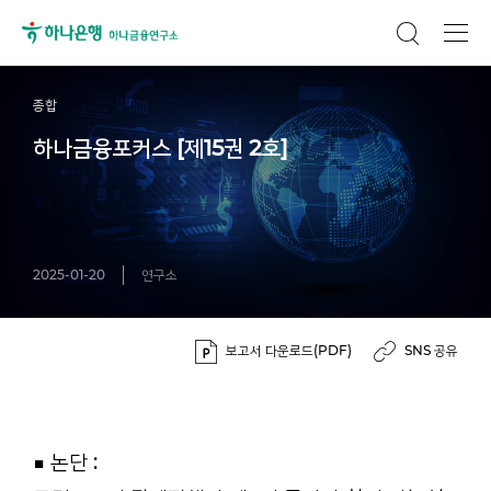
종합
하나금융포커스 [제15권 2호]
2025-01-20
연구소
보고서 다운로드(PDF)
SNS 공유
■ 논단 :