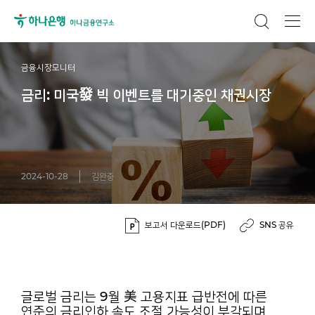
금융시장모니터
금리: 미국發 빅 이벤트를 대기중인 채권시장
2024-10-28
김완중
보고서 다운로드(PDF)
SNS 공유
글로벌 금리는 9월 美 고용지표 급반전에 따른
연준의 금리인하 속도 조절 가능성이 부각되며