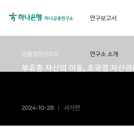
연구보고서
금융경영브리프
연구소 소개
부유층 자산의 이동, 초국경 자산관
2024-10-28
서가연