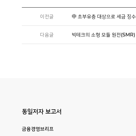
이전글
中 초부유층 대상으로 세금 징수
다음글
빅테크의 소형 모듈 원전(SMR)
동일저자 보고서
금융경영브리프