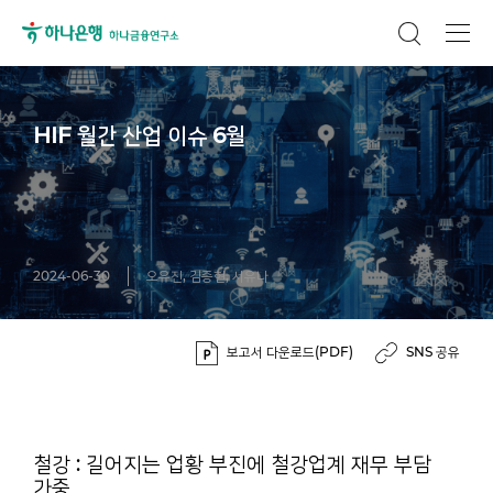
HIF 월간 산업 이슈 6월
2024-06-30
오유진, 김종현, 서유나
보고서 다운로드(PDF)
SNS 공유
철강 : 길어지는 업황 부진에 철강업계 재무 부담
가중