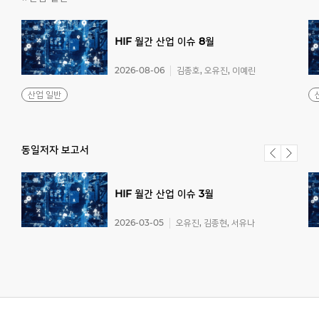
HIF
월간
산업
이슈
8월
2026-08-06
김종호, 오유진, 이예린
산업 일반
동일저자 보고서
HIF
월간
산업
이슈
3월
2026-03-05
오유진, 김종현, 서유나