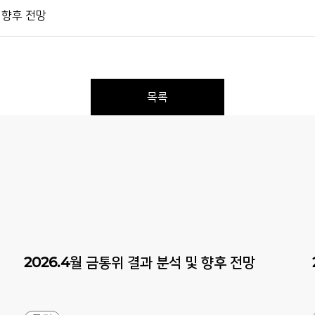
및 향후 전망
목록
Previous
Next
2026.4월
금통위
결과
분석
및
향후
전망