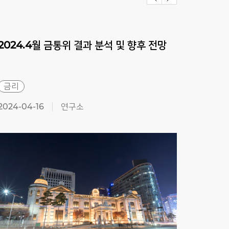
2024.4월
금통위
결과
분석
및
향후
전망
202
금리
금리
2024-04-16
연구소
2024