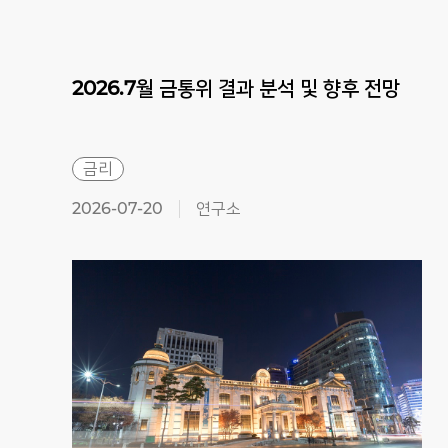
2026.7월
금통위
결과
분석
및
향후
전망
금리
2026-07-20
연구소