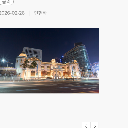
금리
금리
2026-02-26
민현하
2026-