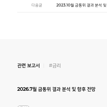
다음글
2023.10월 금통위 결과 분석 
관련 보고서
#금리
2026.7월
금통위
결과
분석
및
향후
전망