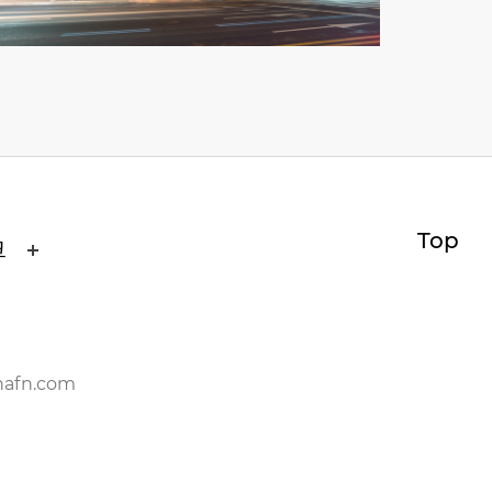
Top
크
nafn.com