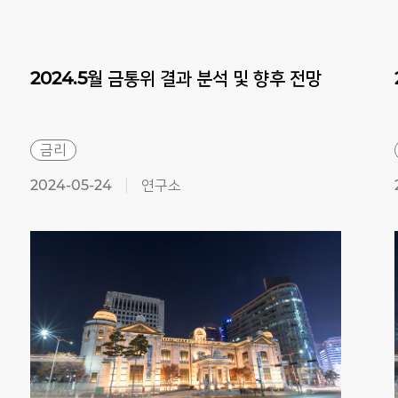
2024.5월
금통위
결과
분석
및
향후
전망
금리
2024-05-24
연구소