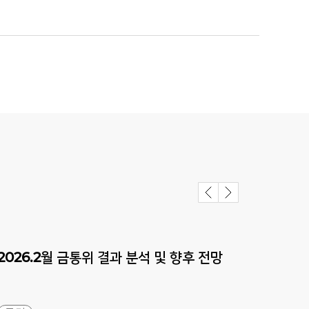
2026.2월
금통위
결과
분석
및
향후
전망
202