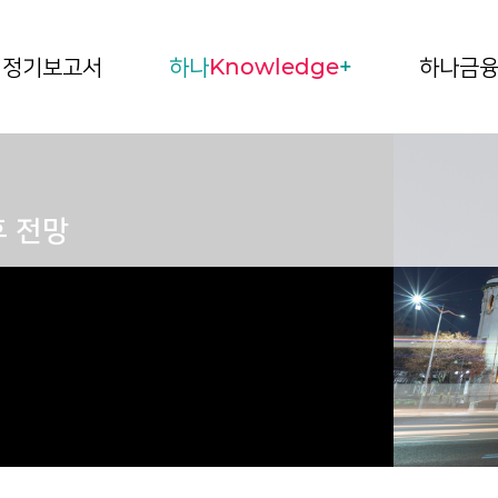
정기보고서
하나
Knowledge
+
하나금
후 전망