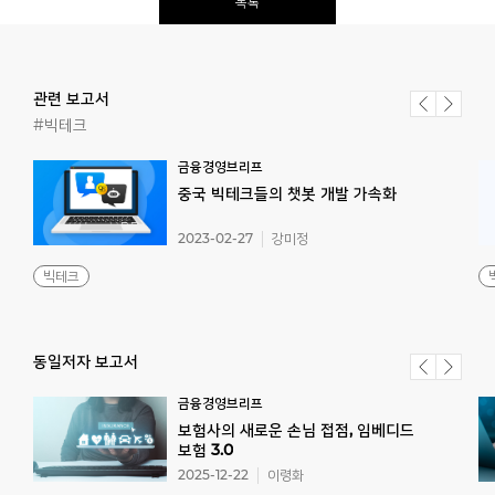
목록
관련 보고서
#빅테크
금융경영브리프
중국
빅테크들의
챗봇
개발
가속화
2023-02-27
강미정
빅테크
동일저자 보고서
금융경영브리프
보험사의 새로운 손님 접점, 임베디드
보험 3.0
2025-12-22
이령화