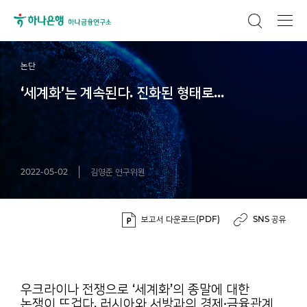
논단
‘세계화’는 계속된다. 진화된 형태로...
2022-05-02
김영준 연구위원
보고서 다운로드(PDF)
SNS 공유
우크라이나 전쟁으로 ‘세계화’의 종말에 대한
논쟁이 뜨겁다. 러시아와 서방과의 경제·금융관계