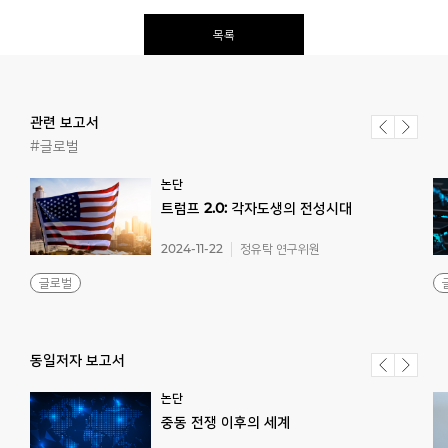
목록
관련 보고서
#글로벌
논단
트럼프
2.0:
각자도생의
전성시대
2024-11-22
정유탁 연구위원
글로벌
동일저자 보고서
논단
중동
전쟁
이후의
세계