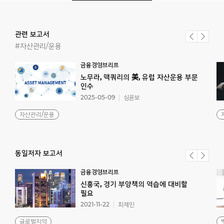
관련 보고서
#자산관리/운용
금융경영브리프
노무라, 맥쿼리의 美, 유럽 자산운용 부문
인수
2025-05-09
심윤보
자산관리/운용
동일저자 보고서
금융경영브리프
신흥국, 경기 부양책의 역습에 대비할
필요
2021-11-22
최제민
글로벌지역