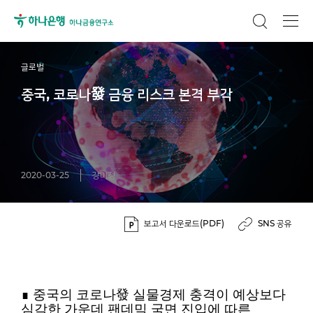
글로벌
중국, 코로나發 금융 리스크 본격 부각
2020-03-25
강미정
보고서 다운로드(PDF)
SNS 공유
∎ 중국의 코로나發 실물경제 충격이 예상보다
심각한 가운데 팬데믹 국면 진입에 따른