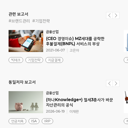
관련 보고서
#브랜드관리
#기업전략
금융산업
(CEO 경영이슈) MZ세대를 공략한
후불결제(BNPL) 서비스의 부상
2021-06-07
고은아
빅테크
기업전략
지급결제
동일저자 보고서
금융산업
(하나Knowledge+) 절세3총사가 바꾼
자산관리의 공식
2026-06-19
이재완
연금저축
ISA
IRP