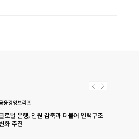
금융경영브리프
금융
글로벌 은행, 인원 감축과 더불어 인력구조
英
대
변화 추진