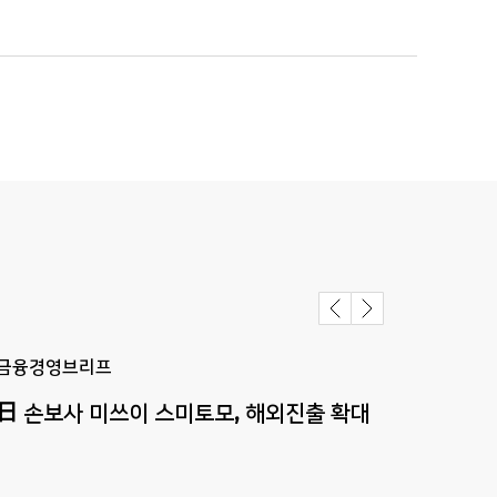
금융경영브리프
금융
日
손보사
미쓰이
스미토모,
해외진출
확대
印