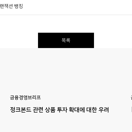
트랜잭션 뱅킹
목록
Previous
Next
금융경영브리프
정크본드
관련
상품
투자
확대에
대한
우려