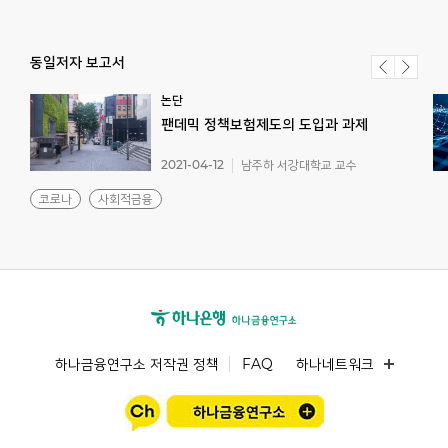
동일저자 보고서
논단
팬데믹
정책보험제도의
도입과
과제
2021-04-12
남주하 서강대학교 교수
코로나
사회적금융
하나금융연구소 저작권 정책
FAQ
하나네트워크