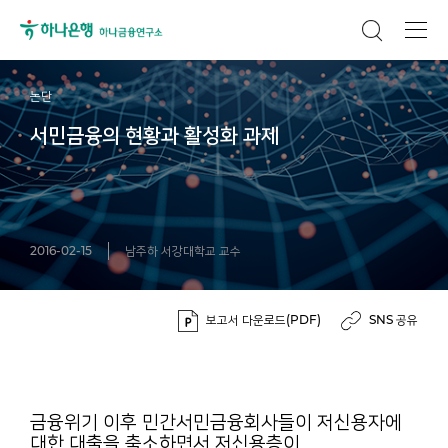
논단
서민금융의 현황과 활성화 과제
2016-02-15
남주하 서강대학교 교수
보고서 다운로드(PDF)
SNS 공유
금융위기 이후 민간서민금융회사들이 저신용자에
대한 대출을 축소하면서 저신용층이