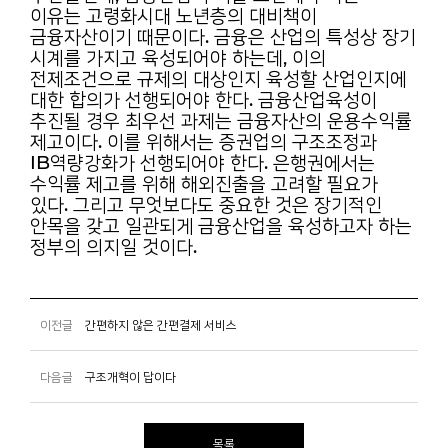
이유는
고령화시대 노년층의 대비책이
금융자산이기 때문이다. 금융은 산업의 특성상 장기
시계를 가지고
육성되어야 하는데, 이의
전제조건으로 규제의 대상인지 육성할 산업인지에
대한 합의가 선행되어야
한다. 금융산업육성이
추진될 경우 최우선 과제는 금융자산의 운용수익률
제고이다. 이를 위해서는
증권업의 구조조정과
IB역량강화가 선행되어야 한다. 은행권에서는
수익률 제고를 위해 해외진출을
고려할 필요가
있다. 그리고 무엇보다도 중요한 것은 장기적인
안목을 갖고 일관되게 금융산업을
육성하고자 하는
정부의 의지일 것이다.
이전글
간편하지 않은 간편결제 서비스
다음글
구조개혁이 답이다
목록