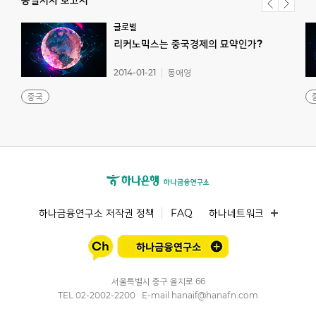
동일저자 보고서
글로벌
리커노믹스는
중국경제의
묘약인가?
2014-01-21
동애영
중국
하나금융연구소 저작권 정책
FAQ
하나네트워크
서울특별시 중구 을지로 66
TEL
02-2002-2200
E-mail
hanaif@hanafn.com