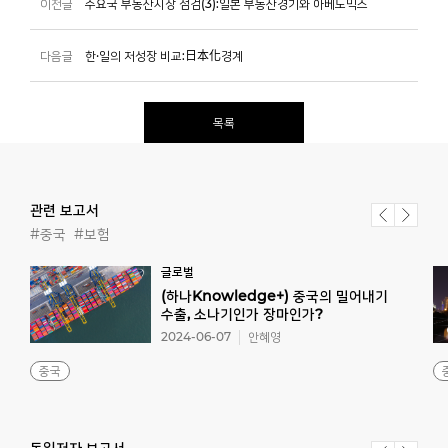
이전글
주요국 부동산시장 점검(3):일본 부동산경기와 아베노믹스
다음글
한·일의 저성장 비교:日本化경계
목록
관련 보고서
#중국
#보험
글로벌
(하나Knowledge+) 중국의 밀어내기
수출, 소나기인가 장마인가?
2024-06-07
안혜영
중국