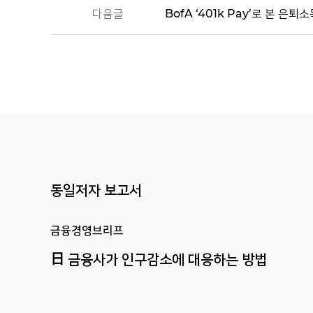
다음글
BofA ‘401k Pay’로 본 은
동일저자 보고서
금융경영브리프
日
금융사가
인구감소에
대응하는
방법