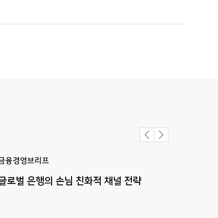
금융경영브리프
금융
글로벌
은행의
손님
친화적
채널
전략
HSB