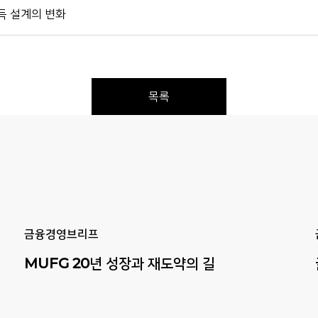
퇴소득 설계의 변화
목록
Previous
Next
금융경영브리프
MUFG
20년
성장과
재도약의
길