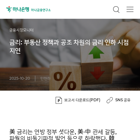
금융시장모니터
금리: 부동산 정책과 공조 차원의 금리 인하 시점
지연
2025-10-20
민현하
보고서 다운로드(PDF)
SNS 공유
美 금리는 연방 정부 셧다운, 美·中 관세 갈등,
파월의 비둘기파적 발언 등으로 하락했다. 韓