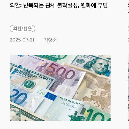
외환:
반복되는
관세
불확실성,
원화에
부담
외환/환율
2025-07-21
김영준