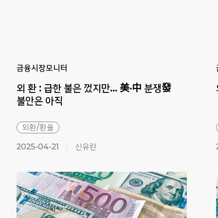
Previous
Next
금융시장모니터
외 환 : 급한 불은 껐지만... 美·中 분쟁發
불안은 아직
외환/환율
2025-04-21
신유란