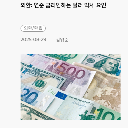
외환:
연준
금리인하는
달러
약세
요인
외환/환율
2025-08-29
김영준