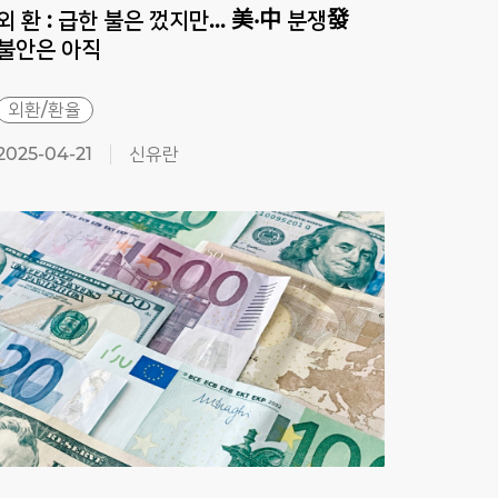
외 환 : 급한 불은 껐지만... 美·中 분쟁發
외환:
불안은 아직
외환/환율
외환
2025-04-21
신유란
2025