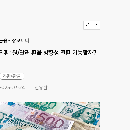
금융시장모니터
금융
외환:
원/달러
환율
방향성
전환
가능할까?
외환:
외환/환율
외환
2025-03-24
신유란
2025