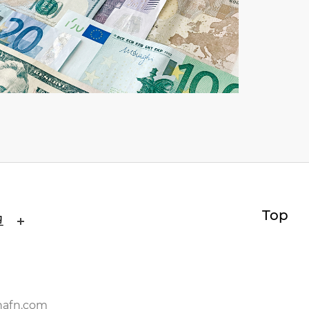
Top
크
nafn.com