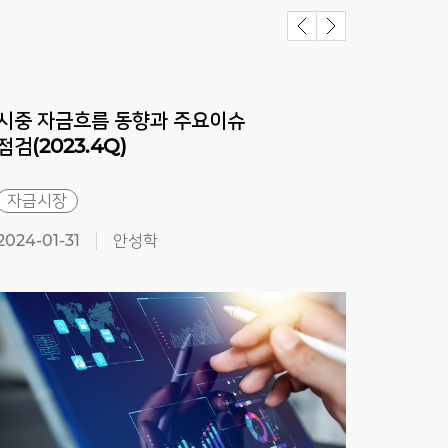
자금
시중 자금흐름 동향과 주요이슈
시중
점검(2023.4Q)
점검(
자금시장
자금
2024-01-31
안성학
2023