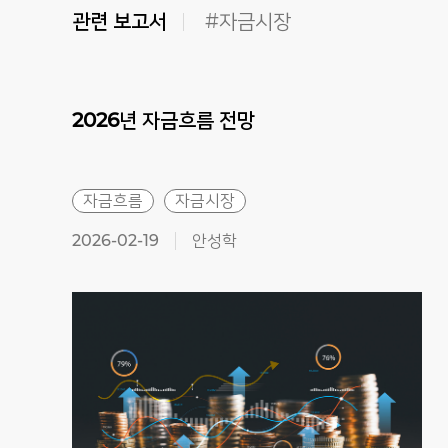
관련 보고서
#자금시장
2026년
자금흐름
전망
자금흐름
자금시장
2026-02-19
안성학