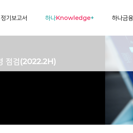
정기보고서
하나
Knowledge
+
하나금
점검(2022.2H)