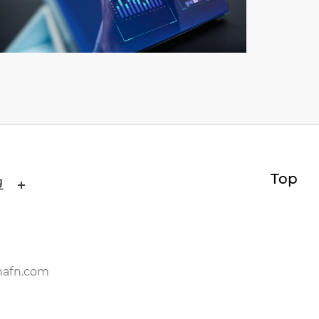
Top
크
nafn.com